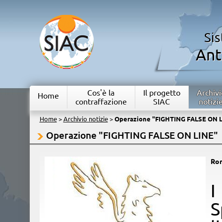
Si
Ant
Cos'è la
Il progetto
Archivi
Home
contraffazione
SIAC
notizi
Home
>
Archivio notizie
>
Operazione "FIGHTING FALSE ON 
Operazione "FIGHTING FALSE ON LINE"
Ro
​
S