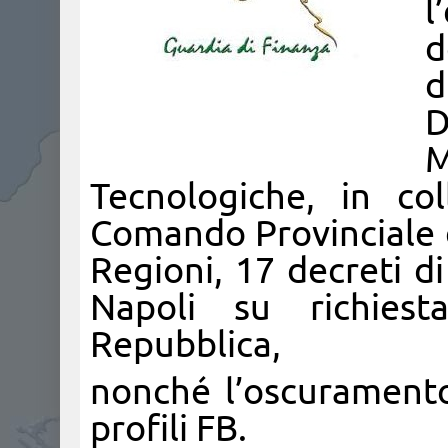
l
d
d
D
M
Tecnologiche, in co
Comando Provinciale d
Regioni, 17 decreti di
Napoli su richiest
Repubblica,
nonché l’oscuramento
profili FB.