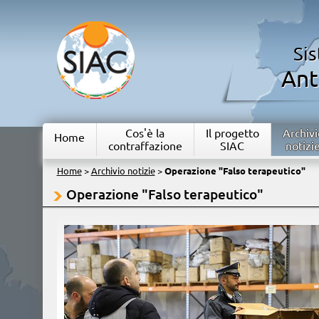
Si
Ant
Cos'è la
Il progetto
Archivi
Home
contraffazione
SIAC
notizi
Home
>
Archivio notizie
>
Operazione "Falso terapeutico"
Operazione "Falso terapeutico"