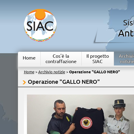
Si
Ant
Cos'è la
Il progetto
Archivi
Home
contraffazione
SIAC
notizi
Home
>
Archivio notizie
>
Operazione "GALLO NERO"
Operazione "GALLO NERO"