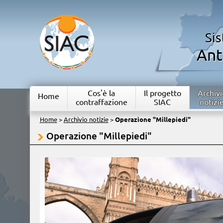
Si
Ant
Cos'è la
Il progetto
Archivi
Home
contraffazione
SIAC
notizi
Home
>
Archivio notizie
>
Operazione "Millepiedi"
Operazione "Millepiedi"