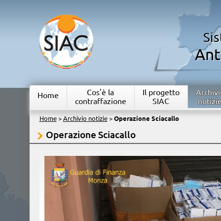
Si
Ant
Cos'è la
Il progetto
Archivi
Home
contraffazione
SIAC
notizi
Home
>
Archivio notizie
>
Operazione Sciacallo
Operazione Sciacallo