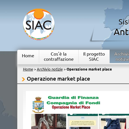
Si
Ant
Cos'è la
Il progetto
Archivi
Home
contraffazione
SIAC
notizi
Home
>
Archivio notizie
>
Operazione market place
Operazione market place