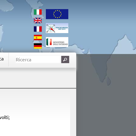
ca
olti;