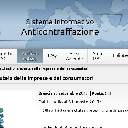
Sistema Informativo
Anticontraffazione
rogetto
Archivio
Area
Area
FAQ
Bibliote
IAC
notizie
Aziende
P.A.
olli estivi a tutela delle imprese e dei consumatori
 tutela delle imprese e dei consumatori
Brescia
27 settembre 2017
Fonte
: GdF
​Dal 1° luglio al 31 agosto 2017:
 Oltre 130 sono stati i servizi straordinari sv
 individuati 4 venditori abusivi;