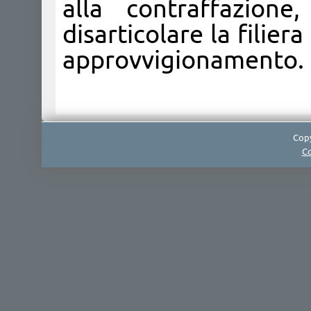
alla contraffazione
disarticolare la filier
approvvigionamento.
Copy
Co