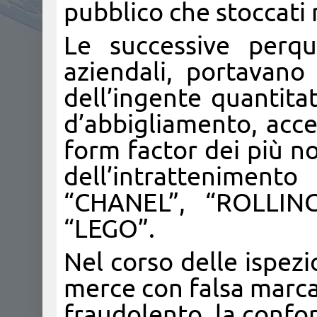
pubblico che stoccati n
Le successive perqui
aziendali, portavano
dell’ingente quantita
d’abbigliamento, acces
form factor dei più n
dell’intrattenime
“CHANEL”, “ROLLIN
“LEGO”.
Nel corso delle ispez
merce con falsa marca
fraudolento, la confor