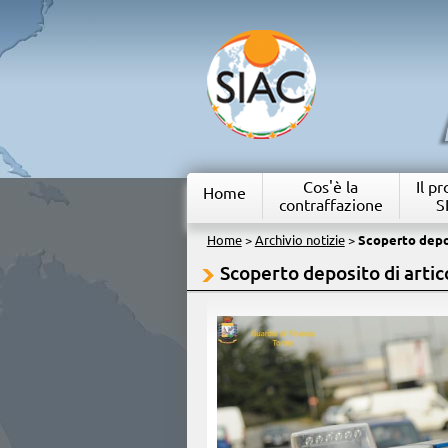
Cos'è la
Il p
Home
contraffazione
S
Home
>
Archivio notizie
>
Scoperto depos
Scoperto deposito di artic