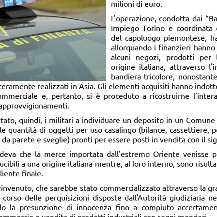
milioni di euro
.
L'operazione, condotta dai “B
Impiego Torino e coordinata 
del capoluogo piemontese, ha 
allorquando i finanzieri hanno 
alcuni negozi, prodotti per
origine italiana, attraverso l
bandiera tricolore, nonostant
interamente realizzati in Asia. Gli elementi acquisiti hanno indott
merciale e, pertanto, si è proceduto a ricostruirne l'intera f
i approvvigionamenti.
rtato, quindi, i militari a individuare un deposito in un Comune
e quantità di oggetti per uso casalingo (bilance, cassettiere, p
a parete e sveglie) pronti per essere posti in vendita con il sig
deva che la merce importata dall'estremo Oriente venisse pr
ucibili a una origine italiana mentre, al loro interno, sono risultati
liente finale.
rinvenuto, che sarebbe stato commercializzato attraverso la gr
 corso delle perquisizioni disposte dall'Autorità giudiziaria n
ndo la presunzione di innocenza fino a compiuto accertament