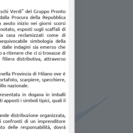
aschi Verdi" del Gruppo Pronto
dalla Procura della Repubblica
avuto inizio nei giorni scorsi
notato, esposti sugli scaffali di
 la casa reclamizzati come di
'inequivocabile simbologia della
e dalle indagini sia emerso che
o a ritenere che ci si trovasse di
iliera distributiva, attraverso
 nella Provincia di Milano ove è
ortafoto, scarpiere, specchiere,
illo nazionale.
esentata in dogana in imballi
 apposti i simboli tipici, quali il
ande distribuzione organizzata,
ei confronti di un imprenditore
o delle responsabilità, dovrà