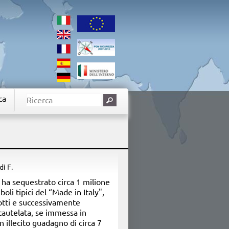
ca
 di F.
 ha sequestrato circa 1 milione
boli tipici del
“Made in Italy"
,
otti e successivamente
cautelata, se immessa in
 illecito guadagno di circa
7