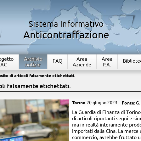
Sistema Informativo
Anticontraffazione
rogetto
Archivio
Area
Area
FAQ
Bibliote
IAC
notizie
Aziende
P.A.
ito di articoli falsamente etichettati.
oli falsamente etichettati.
Torino
20 giugno 2023
Fonte
: G.
La Guardia di Finanza di Torino
di articoli riportanti segni e sim
ma in realtà interamente prod
importati dalla Cina. La merce 
commercio, avrebbe fruttato un