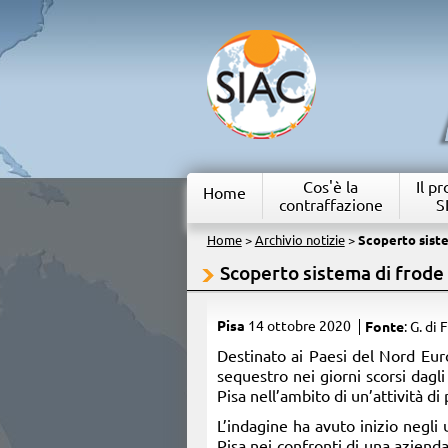
Cos'è la
Il p
Home
contraffazione
S
Home
>
Archivio notizie
>
Scoperto siste
Scoperto sistema di frode 
Pisa
14 ottobre 2020
Fonte
: G. di F
​Destinato ai Paesi del Nord Eur
sequestro nei giorni scorsi dagli
Pisa nell’ambito di un’attività di
L’indagine ha avuto inizio negli 
Pisa nei confronti di una azienda 