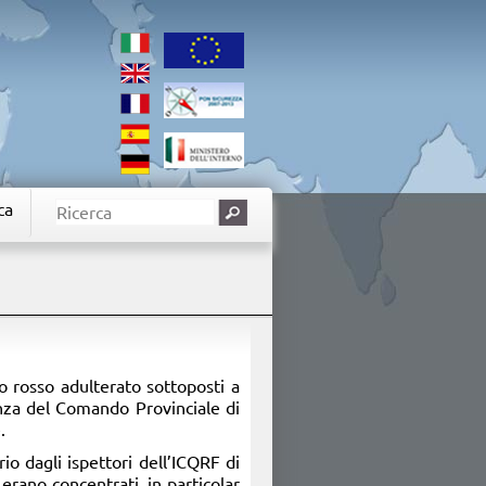
ca
no rosso adulterato sottoposti a
nanza del Comando Provinciale di
.
rio dagli ispettori dell’ICQRF di
 erano concentrati, in particolar