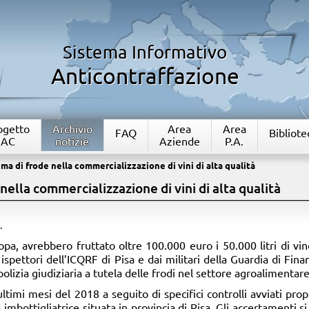
Sistema Informativo
Anticontraffazione
rogetto
Archivio
Area
Area
FAQ
Bibliote
IAC
notizie
Aziende
P.A.
ma di frode nella commercializzazione di vini di alta qualità
nella commercializzazione di vini di alta qualità
.
opa, avrebbero fruttato oltre 100.000 euro i 50.000 litri di vi
 ispettori dell’ICQRF di Pisa e dai militari della Guardia di Fi
 polizia giudiziaria a tutela delle frodi nel settore agroalimentare
ultimi mesi del 2018 a seguito di specifici controlli avviati prop
imbottigliatrice situata in provincia di Pisa. Gli accertamenti si