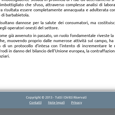
 imbottigliato che sfuso, attraverso complesse analisi di labor
era risultata essere completamente annacquata e adulterata con
 di barbabietola.
 risultano dannose per la salute dei consumatori, ma costituis
egli operatori onesti del settore.
ome già avvenuto in passato, un ruolo fondamentale riveste la c
che, muovendo proprio dalle numerose attività sul campo, ha 
ula di un protocollo d’intesa con l’intento di incrementare l
rodi in danno del bilancio dell’Unione europea, la contraffazion
ziari.
Copyright © 2013 - Tutti i Diritti Riservati
Contatti
Note legali
Privacy