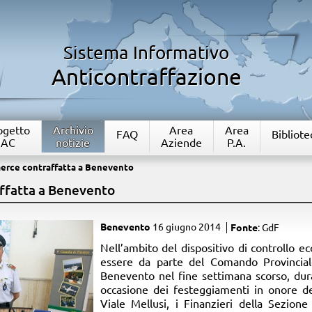
Sistema Informativo
Anticontraffazione
rogetto
Archivio
Area
Area
FAQ
Bibliote
IAC
notizie
Aziende
P.A.
erce contraffatta a Benevento
ffatta a Benevento
Benevento
16 giugno 2014
Fonte
: GdF
​Nell’ambito del dispositivo di controllo e
essere da parte del Comando Provincial
Benevento nel fine settimana scorso, duran
occasione dei festeggiamenti in onore d
Viale Mellusi, i Finanzieri della Sezio