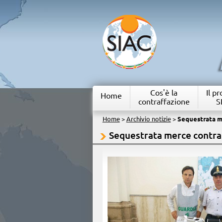
Cos'è la
Il p
Home
contraffazione
S
Home
>
Archivio notizie
>
Sequestrata m
Sequestrata merce contra