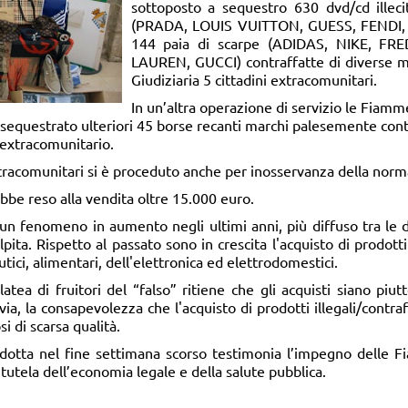
sottoposto a sequestro 630 dvd/cd illec
(PRADA, LOUIS VUITTON, GUESS, FENDI, 
144 paia di scarpe (ADIDAS, NIKE, F
LAUREN, GUCCI) contraffatte di diverse m
Giudiziaria 5 cittadini extracomunitari.
In un’altra operazione di servizio le Fiamm
questrato ulteriori 45 borse recanti marchi palesemente contra
 extracomunitario.
xtracomunitari si è proceduto anche per inosservanza della norma
bbe reso alla vendita oltre 15.000 euro.
un fenomeno in aumento negli ultimi anni, più diffuso tra le d
ta. Rispetto al passato sono in crescita l'acquisto di prodotti d
ici, alimentari, dell'elettronica ed elettrodomestici.
atea di fruitori del “falso” ritiene che gli acquisti siano piut
via, la consapevolezza che l'acquisto di prodotti illegali/contra
si di scarsa qualità.
ndotta nel fine settimana scorso testimonia l’impegno delle F
 tutela dell’economia legale e della salute pubblica.