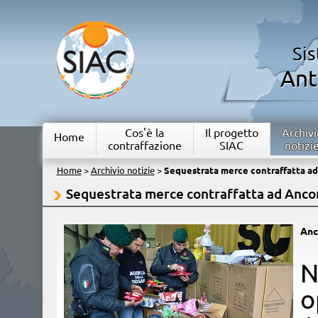
Si
Ant
Cos'è la
Il progetto
Archivi
Home
contraffazione
SIAC
notizi
Home
>
Archivio notizie
>
Sequestrata merce contraffatta a
Sequestrata merce contraffatta ad Anco
Anc
​
o