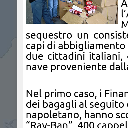
A
l
M
sequestro un consiste
capi di abbigliamento 
due cittadini italian
nave proveniente dall
Nel primo caso, i Finan
dei bagagli al seguito
napoletano, hanno scop
“Ray-Ban”, 400 cappell