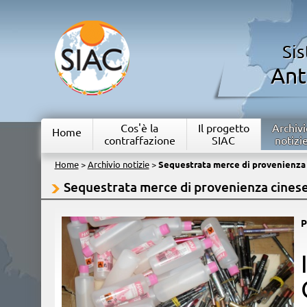
Si
Ant
Cos'è la
Il progetto
Archivi
Home
contraffazione
SIAC
notizi
Home
>
Archivio notizie
>
Sequestrata merce di provenienza
Sequestrata merce di provenienza cines
P