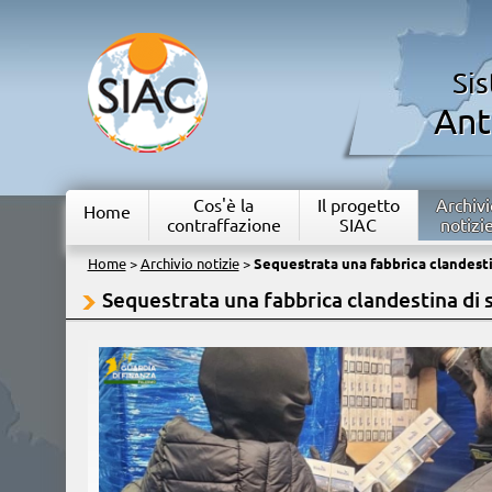
Si
Ant
Cos'è la
Il progetto
Archivi
Home
contraffazione
SIAC
notizi
Home
>
Archivio notizie
>
Sequestrata una fabbrica clandesti
Sequestrata una fabbrica clandestina di 