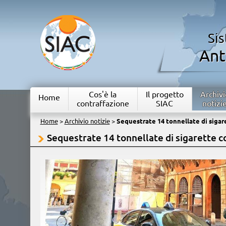
Si
Ant
Cos'è la
Il progetto
Archivi
Home
contraffazione
SIAC
notizi
Home
>
Archivio notizie
>
Sequestrate 14 tonnellate di sigar
Sequestrate 14 tonnellate di sigarette c