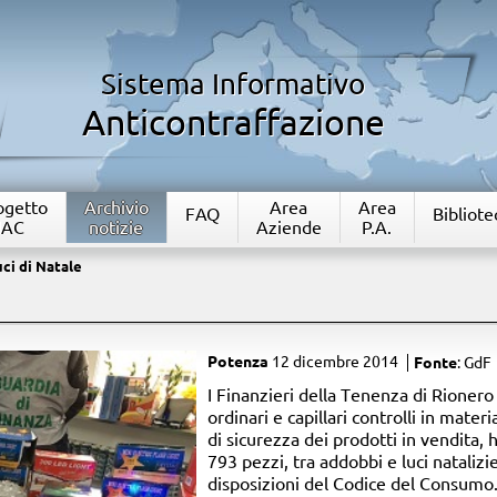
Sistema Informativo
Anticontraffazione
rogetto
Archivio
Area
Area
FAQ
Bibliote
IAC
notizie
Aziende
P.A.
ci di Natale
Potenza
12 dicembre 2014
Fonte
: GdF
​I Finanzieri della Tenenza di Rionero
ordinari e capillari controlli in mate
di sicurezza dei prodotti in vendita,
793 pezzi, tra addobbi e luci natalizi
disposizioni del Codice del Consumo