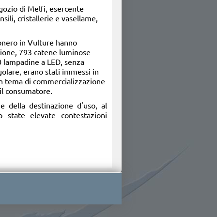
egozio di Melfi, esercente
nsili, cristallerie e vasellame,
ionero in Vulture hanno
stione, 793 catene luminose
00 lampadine a LED, senza
olare, erano stati immessi in
 in tema di commercializzazione
 il consumatore.
ne della destinazione d'uso, al
 state elevate contestazioni