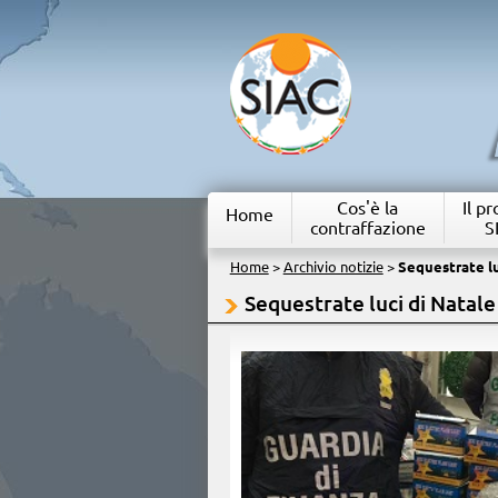
Cos'è la
Il p
Home
contraffazione
S
Home
>
Archivio notizie
>
Sequestrate lu
Sequestrate luci di Natale