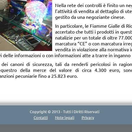
Nella rete dei controlli è finito un n
l’attività di vendita al dettaglio di ute
gestito da una negoziante cinese.
In particolare, le Fiamme Gialle di R
accertato che tutti i prodotti in que
natalizie per un totale di oltre 77.0
marcatura “CE” o con marcatura irreg
vendita in violazione alla normativa
vi delle informazioni o con informazioni atte a trarre in inganno
dei canoni di sicurezza, tali da renderli pericolosi in ragio
equestro della merce del valore di circa 4.300 euro, sono
nzioni pecuniarie fino a 25.823 euro.
Copyright © 2013 - Tutti i Diritti Riservati
Contatti
Note legali
Privacy