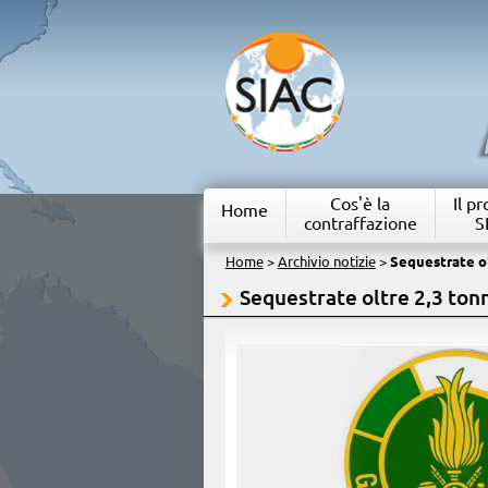
Cos'è la
Il p
Home
contraffazione
S
Home
>
Archivio notizie
>
Sequestrate olt
Sequestrate oltre 2,3 tonne