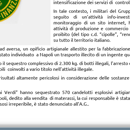
intensificazione dei servizi di controll
In tale contesto, i militari del Gru
seguito di un’attività info-inves
monitoraggio di un sito internet,
attività di produzione e commercio 
proibito (del tipo c.d. “cipolle”, “re
su tutto il territorio italiano.
ad aversa, un opificio artigianale allestito per la fabbricazione 
tato individuato a Napoli un trasporto illecito di un ingente quan
to il sequestro complessivo di 2.300 kg. di botti illegali, l’arrest
li coinvolti a vario titolo nell’attività illegale.
 risultati altamente pericolosi in considerazione delle sostanze
hi Verdi” hanno sequestrato 570 candelotti esplosivi artigiana
li, dedito alla vendita di materassi, la cui responsabile è stata 
esosi irreperibile, è stato denunciato all’A.G..