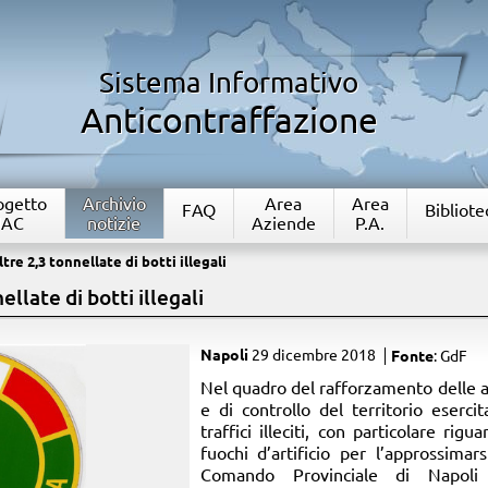
Sistema Informativo
Anticontraffazione
rogetto
Archivio
Area
Area
FAQ
Bibliote
IAC
notizie
Aziende
P.A.
re 2,3 tonnellate di botti illegali
llate di botti illegali
Napoli
29 dicembre 2018
Fonte
: GdF
Nel quadro del rafforzamento delle a
e di controllo del territorio eserc
traffici illeciti, con particolare ri
fuochi d’artificio per l’approssimar
Comando Provinciale di Napoli