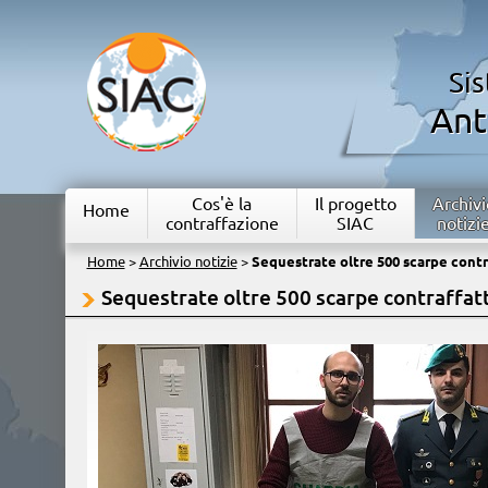
Si
Ant
Cos'è la
Il progetto
Archivi
Home
contraffazione
SIAC
notizi
Home
>
Archivio notizie
>
Sequestrate oltre 500 scarpe cont
Sequestrate oltre 500 scarpe contraffa