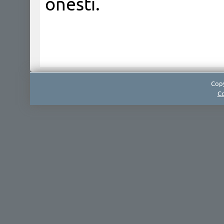
onesti.
Copy
Co