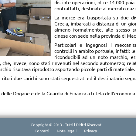
distinte operazioni, oltre 14.000 paia 
contraffatti, destinate al mercato naz
La merce era trasportata su due div
Grecia, imbarcati a distanza di un gior
almeno formalmente, allo stesso s
cinese con sede nella provincia di Mac
Particolari e ingegnosi i meccanis
controlli in ambito portuale, infatti: 
riconducibili ad un noto marchio, e
i, che, invece, sono stati rinvenuti nel secondo automezzo; rela
archio risultava riprodotto asportando piccole parti di materiale.
rito i due carichi sono stati sequestrati ed il destinatario segn
delle Dogane e della Guardia di Finanza a tutela dell’economia l
Copyright © 2013 - Tutti i Diritti Riservati
Contatti
Note legali
Privacy