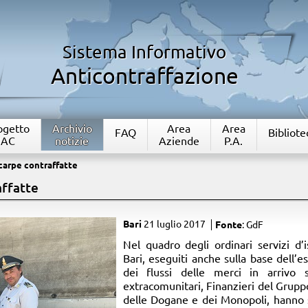
Sistema Informativo
Anticontraffazione
rogetto
Archivio
Area
Area
FAQ
Bibliote
IAC
notizie
Aziende
P.A.
carpe contraffatte
affatte
Bari
21 luglio 2017
Fonte
: GdF
​Nel quadro degli ordinari servizi d’
Bari, eseguiti anche sulla base dell’es
dei flussi delle merci in arrivo
extracomunitari, Finanzieri del Grupp
delle Dogane e dei Monopoli, hanno 