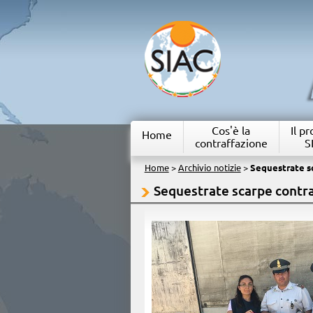
Cos'è la
Il p
Home
contraffazione
S
Home
>
Archivio notizie
>
Sequestrate s
Sequestrate scarpe contr