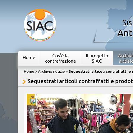
Si
Ant
Cos'è la
Il progetto
Archivi
Home
contraffazione
SIAC
notizi
Home
>
Archivio notizie
>
Sequestrati articoli contraffatti e 
Sequestrati articoli contraffatti e prodot