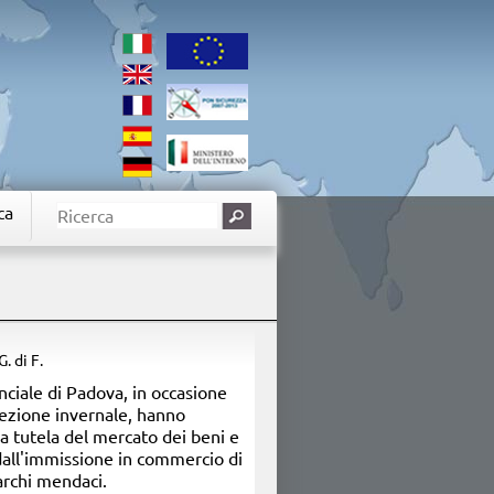
ca
 G. di F.
nciale di Padova, in occasione
llezione invernale, hanno
lla tutela del mercato dei beni e
 dall'immissione in commercio di
archi mendaci.