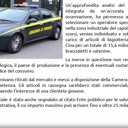
Un'approfondita analisi del
integrata da un'accurata
osservazione, ha permesso a
selezionare un operatore spec
nella zona industriale del capol
scorsi, veniva individuato e s
carico di articoli di bigiotte
Cina per un totale di 15,6 milion
braccialetti e catenine.
La merce in questione non rec
gica, il paese di produzione e la presenza di eventuali sosta
dice del consumo.
 venivano ritirati dal mercato e messi a disposizione della Came
etenza. Gli articoli in rassegna sarebbero stati commerciali
aendo l'interesse di una clientela giovane.
ciale è stato anche segnalato al citato Ente pubblico per le valu
rativa, il cui importo massimo può arrivare fino a oltre 25 mila e