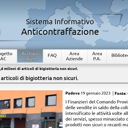
Sistema Informativo
Anticontraffazione
rogetto
Archivio
Area
Area
FAQ
Bibliote
IAC
notizie
Aziende
P.A.
6 milioni di articoli di bigiotteria non sicuri.
articoli di bigiotteria non sicuri.
Padova
19 gennaio 2023
Fonte
:
I Finanzieri del Comando Provi
delle vendite in saldo della co
intensificato le attività volte a
dei servizi, spesso minacciato
prodotti non sicuri o recanti m