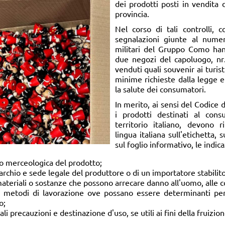
dei prodotti posti in vendita 
provincia.
Nel corso di tali controlli, 
segnalazioni giunte al numer
militari del Gruppo Como han
due negozi del capoluogo, nr.
venduti quali souvenir ai turisti
minime richieste dalla legge 
la salute dei consumatori.
In merito, ai sensi del Codice
i prodotti destinati al cons
territorio italiano, devono 
lingua italiana sull'etichetta,
sul foglio informativo, le indica
o merceologica del prodotto;
rchio e sede legale del produttore o di un importatore stabilit
ateriali o sostanze che possono arrecare danno all'uomo, alle c
i metodi di lavorazione ove possano essere determinanti per 
o;
uali precauzioni e destinazione d'uso, se utili ai fini della fruizi