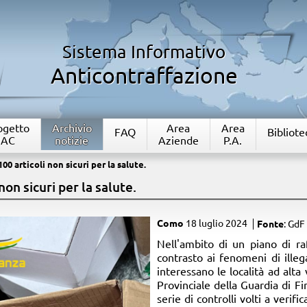
Sistema Informativo
Anticontraffazione
rogetto
Archivio
Area
Area
FAQ
Bibliote
IAC
notizie
Aziende
P.A.
00 articoli non sicuri per la salute.
non sicuri per la salute.
Como
18 luglio 2024
Fonte
: GdF
​Nell'ambito di un piano di r
contrasto ai fenomeni di illeg
interessano le località ad alta
Provinciale della Guardia di 
serie di controlli volti a verif