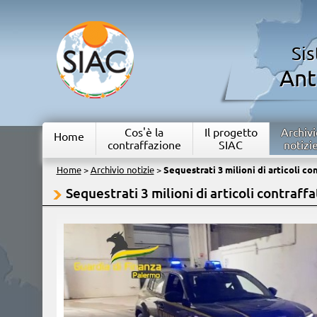
Si
Ant
Cos'è la
Il progetto
Archivi
Home
contraffazione
SIAC
notizi
Home
>
Archivio notizie
>
Sequestrati 3 milioni di articoli con
Sequestrati 3 milioni di articoli contraffa