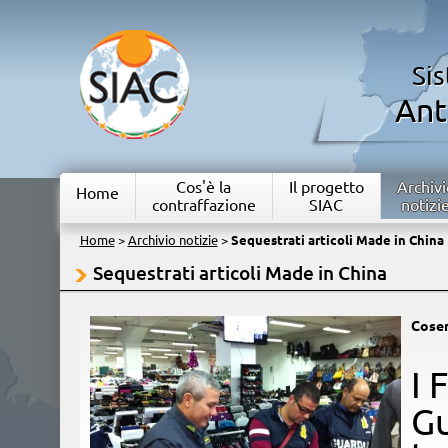
Si
Ant
Cos'è la
Il progetto
Archivi
Home
contraffazione
SIAC
notizi
Home
>
Archivio notizie
>
Sequestrati articoli Made in China
Sequestrati articoli Made in China
Cose
I 
Gu