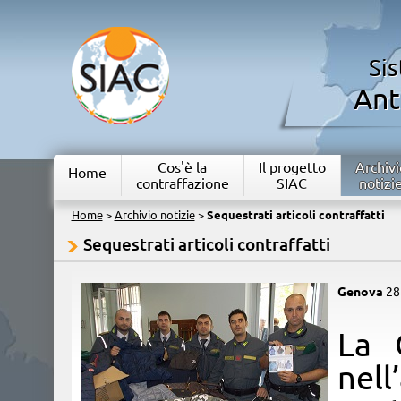
Si
Ant
Cos'è la
Il progetto
Archivi
Home
contraffazione
SIAC
notizi
Home
>
Archivio notizie
>
Sequestrati articoli contraffatti
Sequestrati articoli contraffatti
Genova
28
​La
nell