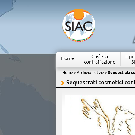
Cos'è la
Il p
Home
contraffazione
S
Home
>
Archivio notizie
>
Sequestrati co
Sequestrati cosmetici cont