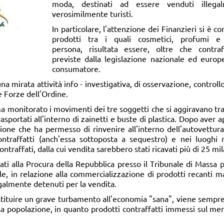
moda, destinati ad essere venduti illegal
verosimilmente turisti.
In particolare, l'attenzione dei Finanzieri si è c
prodotti tra i quali cosmetici, profumi e
persona, risultata essere, oltre che contraff
previste dalla legislazione nazionale ed europ
consumatore.
 una mirata attività info - investigativa, di osservazione, contro
e Forze dell'Ordine.
ma monitorato i movimenti dei tre soggetti che si aggiravano tr
rasportati all'interno di zainetti e buste di plastica. Dopo aver
ione che ha permesso di rinvenire all'interno dell'autovettu
ontraffatti (anch'essa sottoposta a sequestro) e nei luoghi n
contraffati, dalla cui vendita sarebbero stati ricavati più di 25 mi
ati alla Procura della Repubblica presso il Tribunale di Massa pe
e, in relazione alla commercializzazione di prodotti recanti ma
legalmente detenuti per la vendita.
costituire un grave turbamento all'economia "sana", viene sempr
ella popolazione, in quanto prodotti contraffatti immessi sul me