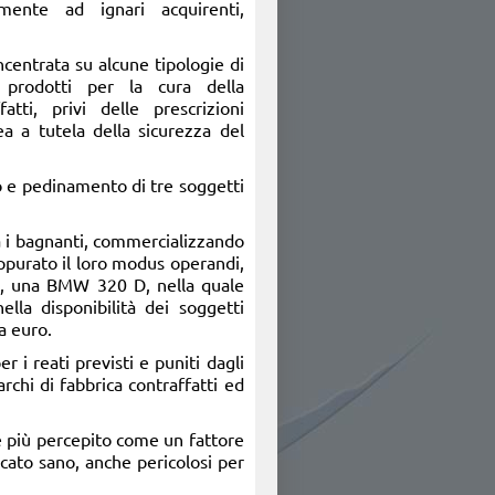
mente ad ignari acquirenti,
oncentrata su alcune tipologie di
 prodotti per la cura della
atti, privi delle prescrizioni
ea a tutela della sicurezza del
llo e pedinamento di tre soggetti
a i bagnanti, commercializzando
 appurato il loro modus operandi,
ra, una BMW 320 D, nella quale
ella disponibilità dei soggetti
la euro.
r i reati previsti e puniti dagli
rchi di fabbrica contraffatti ed
e più percepito come un fattore
rcato sano, anche pericolosi per