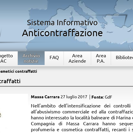
Sistema Informativo
Anticontraffazione
rogetto
Archivio
Area
Area
FAQ
Bibliote
IAC
notizie
Aziende
P.A.
smetici contraffatti
raffatti
Massa Carrara
27 luglio 2017
Fonte
: GdF
​Nell'ambito dell'intensificazione dei controlli
all'abusivismo commerciale ed alla contraffazi
hanno interessato la località balneare di Marina 
Compagnia di Massa Carrara hanno sequestr
profumeria e cosmetica contraffatti, recanti i s