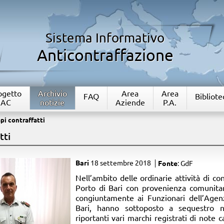
Sistema Informativo
Anticontraffazione
rogetto
Archivio
Area
Area
FAQ
Bibliote
IAC
notizie
Aziende
P.A.
pi contraffatti
tti
Bari
18 settembre 2018
Fonte
: GdF
​Nell’ambito delle ordinarie attività di co
Porto di Bari con provenienza comunitari
congiuntamente ai Funzionari dell’Agen
Bari, hanno sottoposto a sequestro n
riportanti vari marchi registrati di note c