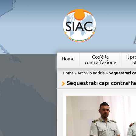
Cos'è la
Il p
Home
contraffazione
S
Home
>
Archivio notizie
>
Sequestrati ca
Sequestrati capi contraffa