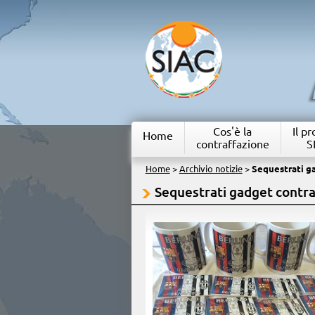
Cos'è la
Il p
Home
contraffazione
S
Home
>
Archivio notizie
>
Sequestrati ga
Sequestrati gadget contraf