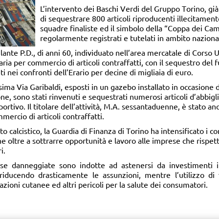
L’intervento dei Baschi Verdi del Gruppo Torino, gi
di sequestrare 800 articoli riproducenti illecitamen
squadre finaliste ed il simbolo della “Coppa dei Cam
regolarmente registrati e tutelati in ambito nazion
te P.D., di anni 60, individuato nell’area mercatale di Corso U
aria per commercio di articoli contraffatti, con il sequestro del
 nei confronti dell’Erario per decine di migliaia di euro.
ima Via Garibaldi, esposti in un gazebo installato in occasione 
ne, sono stati rinvenuti e sequestrati numerosi articoli d’abbig
ivo. Il titolare dell’attività, M.A. sessantaduenne, è stato anc
ercio di articoli contraffatti.
to calcistico, la Guardia di Finanza di Torino ha intensificato i co
e oltre a sottrarre opportunità e lavoro alle imprese che rispet
i.
ese danneggiate sono indotte ad astenersi da investimenti i
riducendo drasticamente le assunzioni, mentre l’utilizzo di 
azioni cutanee ed altri pericoli per la salute dei consumatori.