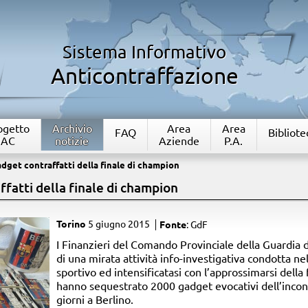
Sistema Informativo
Anticontraffazione
rogetto
Archivio
Area
Area
FAQ
Bibliote
IAC
notizie
Aziende
P.A.
dget contraffatti della finale di champion
fatti della finale di champion
Torino
5 giugno 2015
Fonte
: GdF
​I Finanzieri del Comando Provinciale della Guardia d
di una mirata attività info-investigativa condotta n
sportivo ed intensificatasi con l’approssimarsi dell
hanno sequestrato 2000 gadget evocativi dell’inco
giorni a Berlino.