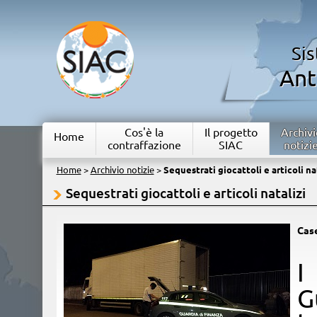
Si
Ant
Cos'è la
Il progetto
Archivi
Home
contraffazione
SIAC
notizi
Home
>
Archivio notizie
>
Sequestrati giocattoli e articoli na
Sequestrati giocattoli e articoli natalizi
Cas
​
G