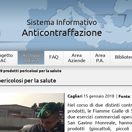
Sistema Informativo
Anticontraffazione
rogetto
Archivio
Area
Area
FAQ
Bibliote
IAC
notizie
Aziende
P.A.
9 prodotti pericolosi per la salute
ericolosi per la salute
Cagliari
15 gennaio 2018
Fonte
:
​Nel corso di due distinti cont
prodotti, le Fiamme Gialle di S
due esercizi commerciali opera
San Gavino Monreale, hanno
prodotti (giocattoli, piccol