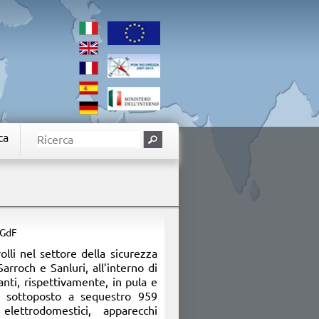
ca
 GdF
rolli nel settore della sicurezza
arroch e Sanluri, all’interno di
nti, rispettivamente, in pula e
 sottoposto a sequestro 959
i elettrodomestici, apparecchi