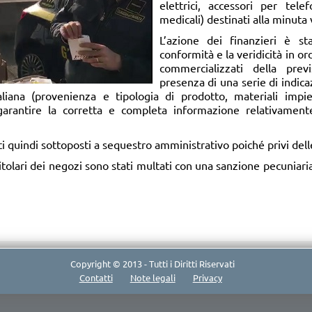
elettrici, accessori per tele
medicali) destinati alla minuta 
L’azione dei finanzieri è st
conformità e la veridicità in or
commercializzati della pre
presenza di una serie di indic
liana (provenienza e tipologia di prodotto, materiali impieg
 garantire la corretta e completa informazione relativamente
ti quindi sottoposti a sequestro amministrativo poiché privi dell
i titolari dei negozi sono stati multati con una sanzione pecunia
Copyright © 2013 - Tutti i Diritti Riservati
Contatti
Note legali
Privacy