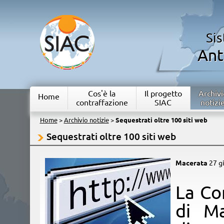
Si
Ant
Cos'è la
Il progetto
Archivi
Home
contraffazione
SIAC
notizi
Home
>
Archivio notizie
>
Sequestrati oltre 100 siti web
Sequestrati oltre 100 siti web
Macerata
27 g
​La C
di Ma