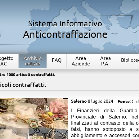
Sistema Informativo
Anticontraffazione
rogetto
Archivio
Area
Area
FAQ
Bibliote
IAC
notizie
Aziende
P.A.
re 1000 articoli contraffatti.
coli contraffatti.
Salerno
8 luglio 2024
Fonte
: G. d
I Finanzieri della Guard
Provinciale di Salerno, nell
finalizzati al contrasto della
falsi, hanno sottoposto a 
abbigliamento e accessori cont