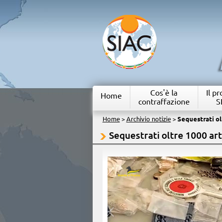
Cos'è la
Il p
Home
contraffazione
S
Home
>
Archivio notizie
>
Sequestrati olt
Sequestrati oltre 1000 arti