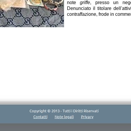
note
griffe
, presso un nego
Denunciato il titolare dell'att
contraffazione, frode in commerc
Copyright © 2013 - Tutti i Diritti Riservati
Contatti
Note legali
Privacy