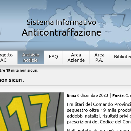
Sistema Informativo
Anticontraffazione
rogetto
Archivio
Area
Area
FAQ
Bibliote
IAC
notizie
Aziende
P.A.
re 19 mila non sicuri.
on sicuri.
Enna
6 dicembre 2023
Fonte
: G. 
I militari del Comando Provinc
sequestro oltre 19 mila prodott
addobbi natalizi, risultati priv
prescrizioni del Codice del Co
Nell'ambito di un più ampio p