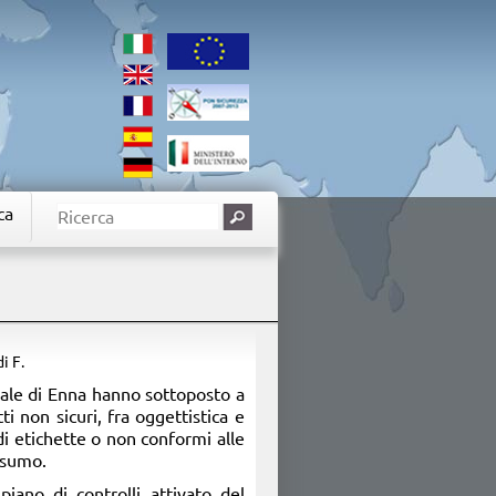
ca
di F.
iale di Enna hanno sottoposto a
i non sicuri, fra oggettistica e
i di etichette o non conformi alle
nsumo.
iano di controlli attivato del