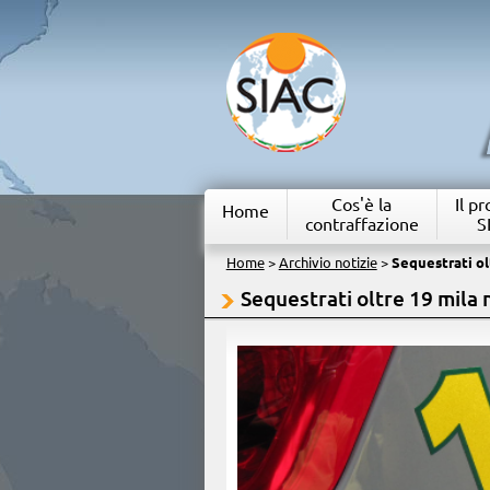
Cos'è la
Il p
Home
contraffazione
S
Home
>
Archivio notizie
>
Sequestrati olt
Sequestrati oltre 19 mila n