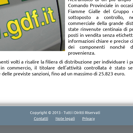
Comando Provinciale in occasio
Fiamme Gialle del Gruppo 
sottoposto a controllo, n
commerciale della grande dist
state rinvenute centinaia di p
posti in vendita senza etichett
informazioni chiare e precise c
dei componenti nonché de
provenienza.
i volti a risalire la filiera di distribuzione per individuare i 
in commercio, il titolare dell'attività controllata è stato 
 delle previste sanzioni, fino ad un massimo di 25.823 euro.​
Copyright © 2013 - Tutti i Diritti Riservati
Contatti
Note legali
Privacy