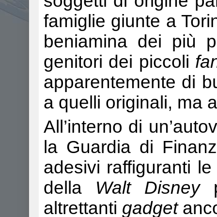
soggetti di origine pa
famiglie giunte a Tori
beniamina dei più pi
genitori dei piccoli
fa
apparentemente di bu
a quelli originali, ma 
All’interno di un’autov
la Guardia di Finanz
adesivi raffiguranti l
della
Walt Disney
p
altrettanti
gadget
anco