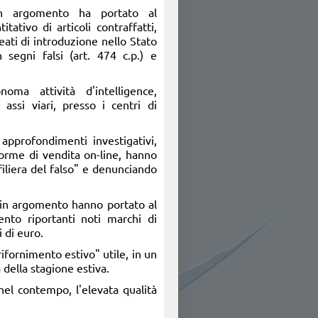
in argomento ha portato al
tativo di articoli contraffatti,
eati di introduzione nello Stato
segni falsi (art. 474 c.p.) e
noma attività d'intelligence,
assi viari, presso i centri di
i approfondimenti investigativi,
aforme di vendita on-line, hanno
“filiera del falso" e denunciando
" in argomento hanno portato al
nto riportanti noti marchi di
 di euro.
rifornimento estivo" utile, in un
 della stagione estiva.
nel contempo, l'elevata qualità