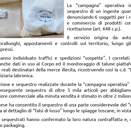
La “campagna" operativa 
sequestro di un ingente quanti
denunciando 6 soggetti per i r
e commercio di prodotti con 
ricettazione (art. 648 c.p.).
Il servizio origina da auto
alluoghi, appostamenti e controlli sul territorio, lungo gli 
pressi.
 hanno individuato traffici e spedizioni “sospette". I correlat
 banche dati in uso al Corpo ed il monitoraggio di talune piatt
reali destinatari della merce illecita, ricostruendo così la c.d. 
ziaria labronica.
isizione e sequestro realizzate durante la “campagna operativa
seguente sequestro di oltre 5 mila articoli per abbigliame
ore commerciale alla minuta vendita è stimato in oltre 2 milioni
rnese ha consentito il sequestro di una parte considerevole del “
l dettaglio di “falsi di lusso" lungo le spiagge toscane, in vista
i sequestrati hanno confermato la loro natura contraffatta e, 
vo packaging.