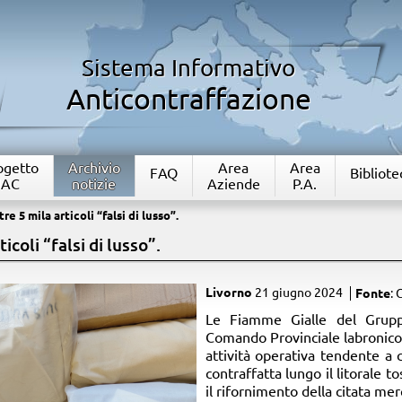
Sistema Informativo
Anticontraffazione
rogetto
Archivio
Area
Area
FAQ
Bibliote
IAC
notizie
Aziende
P.A.
re 5 mila articoli “falsi di lusso”.
icoli “falsi di lusso”.
Livorno
21 giugno 2024
Fonte
: 
Le Fiamme Gialle del Grupp
Comando Provinciale labronico,
attività operativa tendente a 
contraffatta lungo il litorale
il rifornimento della citata merc