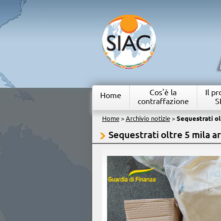
Cos'è la
Il p
Home
contraffazione
S
Home
>
Archivio notizie
>
Sequestrati olt
Sequestrati oltre 5 mila art