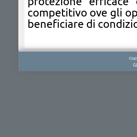
protezione efficace
competitivo ove gli o
beneficiare di condizi
Copy
Co