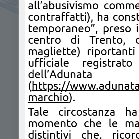
all’abusivismo commer
contraffatti), ha con
temporaneo”, preso in
centro di Trento, d
magliette) riportant
ufficiale registra
dell’Adunata
(
https://www.adunata
marchio
).
Tale circostanza ha
momento che le mag
distintivi che, ric