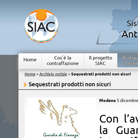
Si
Ant
Cos'è la
Il progetto
Archivi
Home
contraffazione
SIAC
notizi
Home
>
Archivio notizie
>
Sequestrati prodotti non sicuri
Sequestrati prodotti non sicuri
Modena
5 dicembr
​Con l’a
la Gua