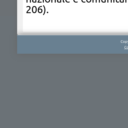
206).
Copy
Co