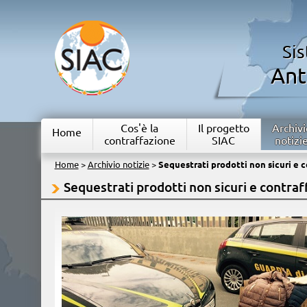
Si
Ant
Cos'è la
Il progetto
Archivi
Home
contraffazione
SIAC
notizi
Home
>
Archivio notizie
>
Sequestrati prodotti non sicuri e c
Sequestrati prodotti non sicuri e contraf