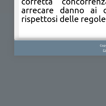
corretta concorre
arrecare danno ai 
rispettosi delle regol
Copy
Co