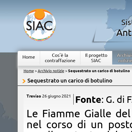
Si
Ant
Cos'è la
Il progetto
Archivi
Home
contraffazione
SIAC
notizi
Home
>
Archivio notizie
>
Sequestrato un carico di botulino
Sequestrato un carico di botulino
Treviso
26 giugno 2021
Fonte
: G. di F
​​Le Fiamme Gialle de
nel corso di un posto