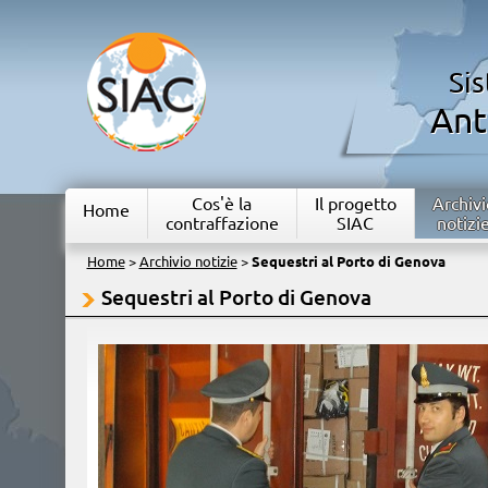
Si
Ant
Cos'è la
Il progetto
Archivi
Home
contraffazione
SIAC
notizi
Home
>
Archivio notizie
>
Sequestri al Porto di Genova
Sequestri al Porto di Genova