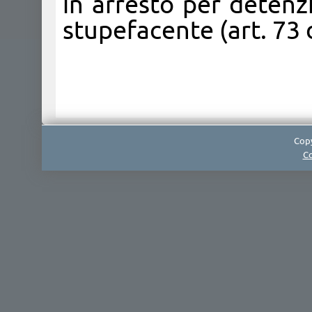
in arresto per detenzi
stupefacente (art. 73 d
Copy
Co