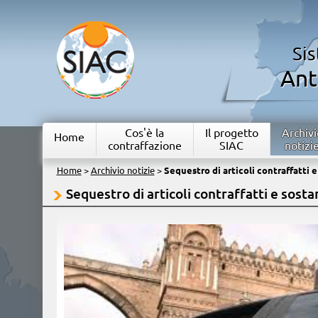
Si
Ant
Cos'è la
Il progetto
Archivi
Home
contraffazione
SIAC
notizi
Home
>
Archivio notizie
>
Sequestro di articoli contraffatti 
Sequestro di articoli contraffatti e sost