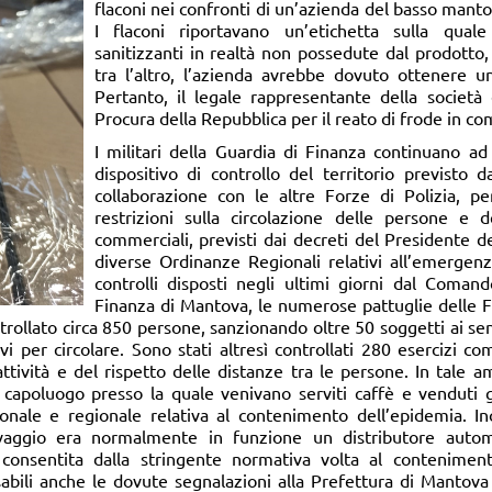
flaconi nei confronti di un’azienda del basso mant
I flaconi riportavano un’etichetta sulla qual
sanitizzanti in realtà non possedute dal prodotto,
tra l’altro, l’azienda avrebbe dovuto ottenere un
Pertanto, il legale rappresentante della società 
Procura della Repubblica per il reato di frode in c
I militari della Guardia di Finanza continuano ad
dispositivo di controllo del territorio previsto 
collaborazione con le altre Forze di Polizia, per
restrizioni sulla circolazione delle persone e de
commerciali, previsti dai decreti del Presidente de
diverse Ordinanze Regionali relativi all’emergenz
controlli disposti negli ultimi giorni dal Comand
Finanza di Mantova, le numerose pattuglie delle
trollato circa 850 persone, sanzionando oltre 50 soggetti ai sen
 per circolare. Sono stati altresì controllati 280 esercizi comm
attività e del rispetto delle distanze tra le persone. In tale 
 capoluogo presso la quale venivano serviti caffè e venduti gr
onale e regionale relativa al contenimento dell’epidemia. Ino
vaggio era normalmente in funzione un distributore autom
consentita dalla stringente normativa volta al contenimen
abili anche le dovute segnalazioni alla Prefettura di Mantova 