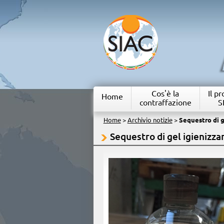
Cos'è la
Il p
Home
contraffazione
S
Home
>
Archivio notizie
>
Sequestro di g
Sequestro di gel igienizz