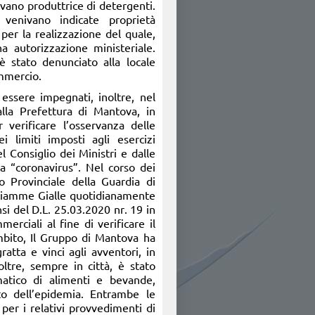
ovano produttrice di detergenti.
e venivano indicate proprietà
 per la realizzazione del quale,
a autorizzazione ministeriale.
è stato denunciato alla locale
ommercio.
 essere impegnati, inoltre, nel
dalla Prefettura di Mantova, in
 verificare l’osservanza delle
i limiti imposti agli esercizi
l Consiglio dei Ministri e dalle
a “coronavirus”. Nel corso dei
o Provinciale della Guardia di
 Fiamme Gialle quotidianamente
si del D.L. 25.03.2020 nr. 19 in
erciali al fine di verificare il
ambito, Il Gruppo di Mantova ha
atta e vinci agli avventori, in
ltre, sempre in città, è stato
atico di alimenti e bevande,
to dell’epidemia. Entrambe le
per i relativi provvedimenti di