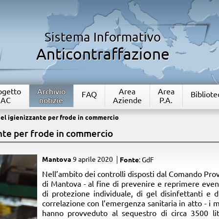
Sistema Informativo
Anticontraffazione
rogetto
Archivio
Area
Area
FAQ
Bibliote
IAC
notizie
Aziende
P.A.
el igienizzante per frode in commercio
ante per frode in commercio
Mantova
9 aprile 2020
Fonte
: GdF
​Nell’ambito dei controlli disposti dal Comando Prov
di Mantova - al fine di prevenire e reprimere eventual
di protezione individuale, di gel disinfettanti e di
correlazione con l’emergenza sanitaria in atto - i m
hanno provveduto al sequestro di circa 3500 lit