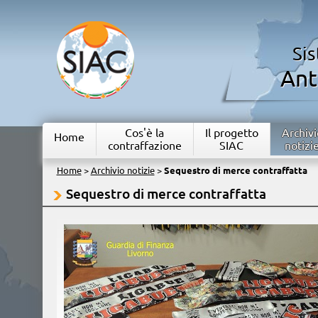
Si
Ant
Cos'è la
Il progetto
Archivi
Home
contraffazione
SIAC
notizi
Home
>
Archivio notizie
>
Sequestro di merce contraffatta
Sequestro di merce contraffatta