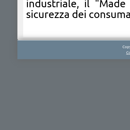
industriale, il "Made 
sicurezza dei consumato
Copy
Co