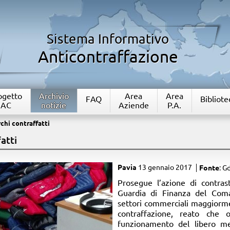
Sistema Informativo
Anticontraffazione
rogetto
Archivio
Area
Area
FAQ
Bibliote
IAC
notizie
Aziende
P.A.
hi contraffatti
atti
Pavia
13 gennaio 2017
Fonte
: G
​Prosegue l’azione di contra
Guardia di Finanza del Coma
settori commerciali maggiorm
contraffazione, reato che 
funzionamento del libero m