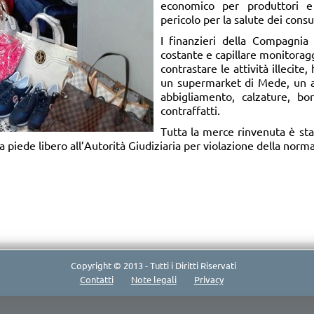
economico per produttori 
pericolo per la salute dei cons
I finanzieri della Compagnia
costante e capillare monitoragg
contrastare le attività illecite
un supermarket di Mede, un 
abbigliamento, calzature, b
contraffatti.
Tutta la merce rinvenuta è sta
 piede libero all’Autorità Giudiziaria per violazione della norma
Copyright © 2013 - Tutti i Diritti Riservati
Contatti
Note legali
Privacy