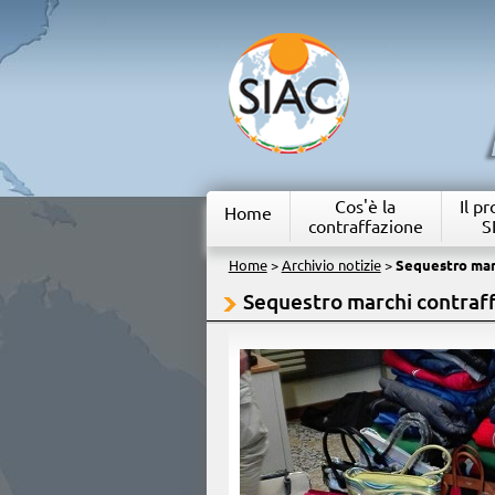
Cos'è la
Il p
Home
contraffazione
S
Home
>
Archivio notizie
>
Sequestro marc
Sequestro marchi contraff