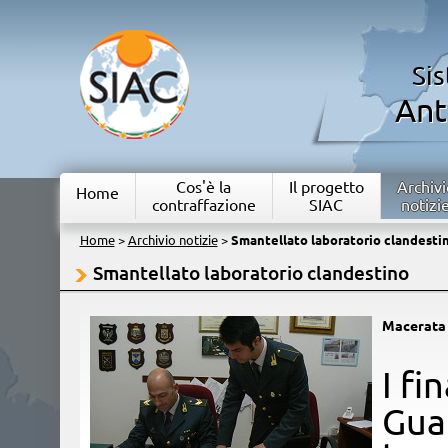
Si
Ant
Cos'è la
Il progetto
Archivi
Home
contraffazione
SIAC
notizi
Home
>
Archivio notizie
>
Smantellato laboratorio clandesti
Smantellato laboratorio clandestino
Macerata
​I f
Guar