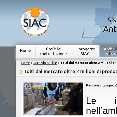
Si
Ant
Cos'è la
Il progetto
Archivi
Home
contraffazione
SIAC
notizi
Home
>
Archivio notizie
>
Tolti dal mercato oltre 2 milioni di
Tolti dal mercato oltre 2 milioni di prodot
Padova
7 giugno 
Le int
nell’am