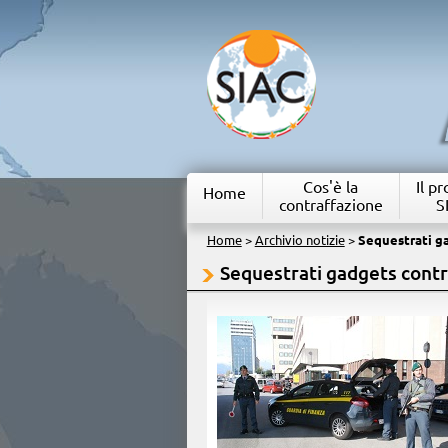
Cos'è la
Il p
Home
contraffazione
S
Home
>
Archivio notizie
>
Sequestrati ga
Sequestrati gadgets contra