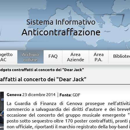
Sistema Informativo
Anticontraffazione
rogetto
Archivio
Area
Area
FAQ
Bibliote
IAC
notizie
Aziende
P.A.
dgets contraffatti al concerto dei "Dear Jack"
ffatti al concerto dei "Dear Jack"
Genova
23 dicembre 2014
Fonte
: GDF
​La Guardia di Finanza di Genova prosegue nell’attività
commercio a salvaguardia dei diritti d’autore e dei brevetti
occasione del concerto del gruppo musicale emergente “D
posto sotto sequestro oltre 170 poster contraffatti, pronti
non ufficiale, riportanti il marchio registrato della boy-band